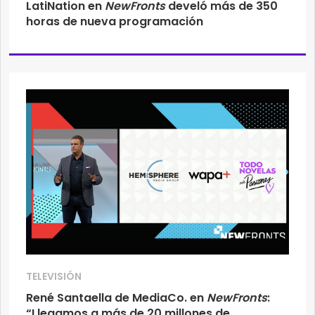
LatiNation en
NewFronts
develó más de 350
horas de nueva programación
TELEVISIÓN
René Santaella de MediaCo. en
NewFronts
:
“Llegamos a más de 20 millones de