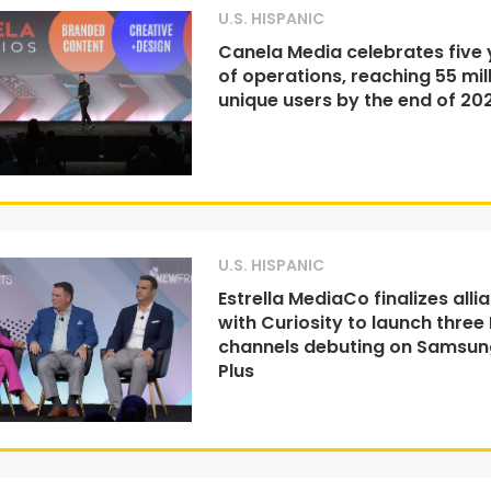
U.S. HISPANIC
Canela Media celebrates five 
of operations, reaching 55 mil
unique users by the end of 20
U.S. HISPANIC
Estrella MediaCo finalizes alli
with Curiosity to launch three
channels debuting on Samsun
Plus