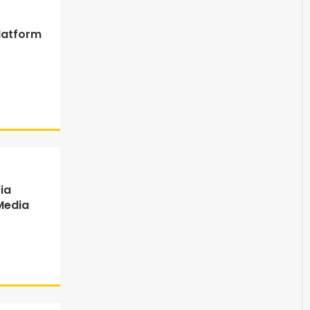
latform
ia
Media