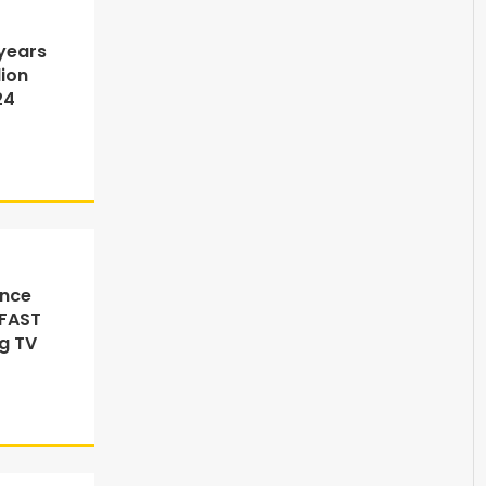
years
lion
24
ance
 FAST
g TV