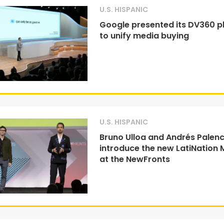
U.S. HISPANIC
Google presented its DV360 p
to unify media buying
U.S. HISPANIC
Bruno Ulloa and Andrés Palenc
introduce the new LatiNation 
at the NewFronts