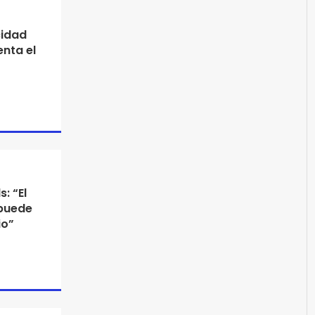
cidad
enta el
: “El
 puede
io”