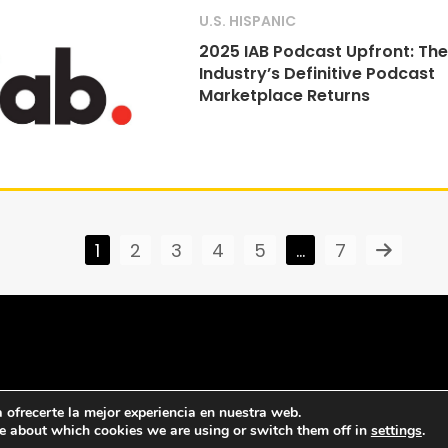
U.S. HISPANIC
2025 IAB Podcast Upfront: The
Industry’s Definitive Podcast
Marketplace Returns
1
2
3
4
5
…
7
ofrecerte la mejor experiencia en nuestra web.
e about which cookies we are using or switch them off in
settings
.