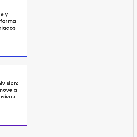
e y
aforma
riados
ivision:
enovela
usivas