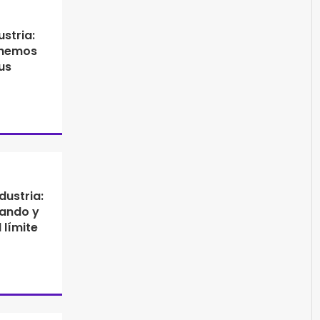
ustria:
s hemos
us
dustria:
jando y
 límite