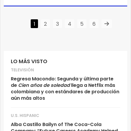
1
2
3
4
5
6
LO MÁS VISTO
TELEVISIÓN
Regresa Macondo: Segunda y última parte
de
Cien años de soledad
llega a Netflix más
colombiana y con estándares de producción
aún más altos
U.S. HISPANIC
Alba Castillo Bailyn of The Coca-Cola
Company: “Future Careers Academy Helped