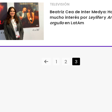
TELEVISIÓN
Beatriz Cea de Inter Medya: H
mucho interés por
Leylifer
y
Am
orgullo
en LatAm
1
2
3