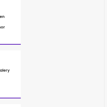
 en
mor
alery