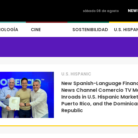
NEW
sábado 08 de agosto
NOLOGÍA
CINE
SOSTENIBILIDAD
U.S. HISPA
U.S. HISPANIC
New Spanish-Language Financ
News Channel Comercio TV M
Inroads in U.S. Hispanic Market
Puerto Rico, and the Dominica
Republic