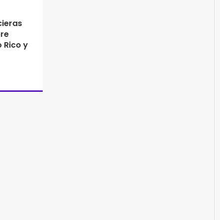
cieras
re
o Rico y