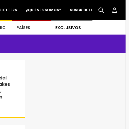
SLETTERS
¿QUIÉNES SOMOS?
SUSCRÍBETE
NIC
PAÍSES
EXCLUSIVOS
ial
akes
,
n