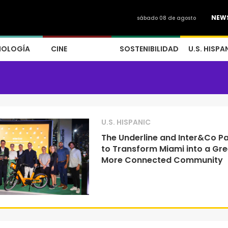
NEW
sábado 08 de agosto
NOLOGÍA
CINE
SOSTENIBILIDAD
U.S. HISPA
U.S. HISPANIC
The Underline and Inter&Co Pa
to Transform Miami into a Gre
More Connected Community