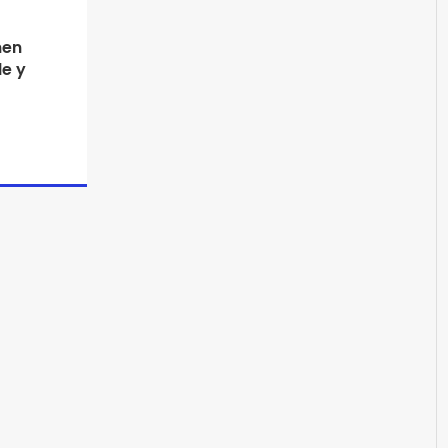
nen
e y