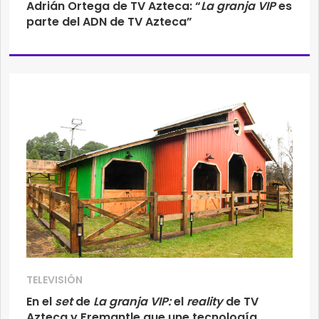
Adrián Ortega de TV Azteca: “
La granja VIP
es
parte del ADN de TV Azteca”
TELEVISIÓN
En el
set
de
La granja VIP:
el
reality
de TV
Azteca y Fremantle que une tecnología,