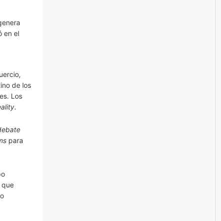
genera
ó en el
uercio,
ino de los
es. Los
eality
.
debate
ms
para
po
y que
io