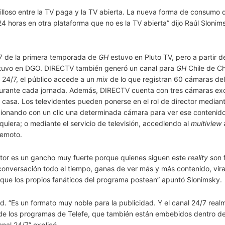
loso entre la TV paga y la TV abierta. La nueva forma de consumo d
 horas en otra plataforma que no es la TV abierta” dijo Raúl Slonim
/7 de la primera temporada de
GH
estuvo en Pluto TV, pero a partir de
tuvo en DGO. DIRECTV también generó un canal para
GH
Chile de Chi
l 24/7, el público accede a un
mix
de lo que registran 60 cámaras del
rante cada jornada. Además, DIRECTV cuenta con tres cámaras exc
a casa. Los televidentes pueden ponerse en el rol de director median
ionando con un clic una determinada cámara para ver ese contenido
uiera; o mediante el servicio de televisión, accediendo al
multiview
remoto.
ector es un gancho muy fuerte porque quienes siguen este
reality
son f
onversación todo el tiempo, ganas de ver más y más contenido, vira
o que los propios fanáticos del programa postean” apuntó Slonimsky.
d. “Es un formato muy noble para la publicidad. Y el canal 24/7 real
 de los programas de Telefe, que también están embebidos dentro de
nal 24/7” explicó.