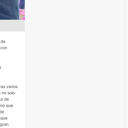
 de
 con
s
ras varios
 no solo
ta de
eno que
 de
 que
 gran