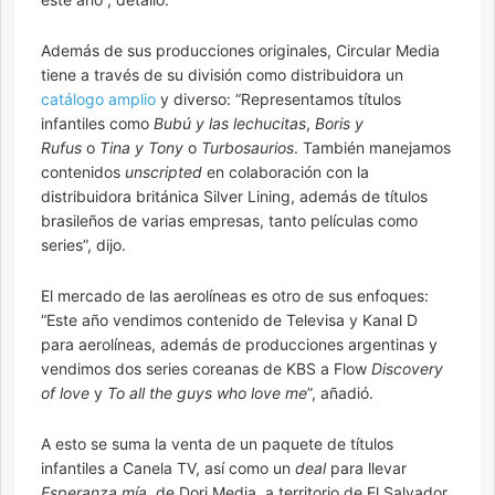
Además de sus producciones originales, Circular Media
tiene a través de su división como distribuidora un
catálogo amplio
y diverso: “Representamos títulos
infantiles como
Bubú y las lechucitas
,
Boris y
Rufus
o
Tina y Tony
o
Turbosaurios
. También manejamos
contenidos
unscripted
en colaboración con la
distribuidora británica Silver Lining, además de títulos
brasileños de varias empresas, tanto películas como
series”, dijo.
El mercado de las aerolíneas es otro de sus enfoques:
“Este año vendimos contenido de Televisa y Kanal D
para aerolíneas, además de producciones argentinas y
vendimos dos series coreanas de KBS a Flow
Discovery
of love
y
To all the guys who love me
”, añadió.
A esto se suma la venta de un paquete de títulos
infantiles a Canela TV, así como un
deal
para llevar
Esperanza mía,
de Dori Media, a territorio de El Salvador.