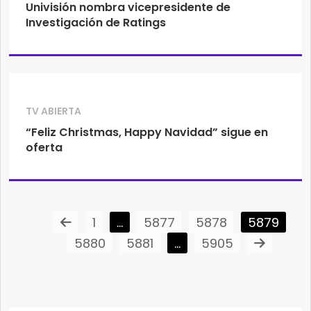
Univisión nombra vicepresidente de
Investigación de Ratings
TV ABIERTA
“Feliz Christmas, Happy Navidad” sigue en
oferta
1
…
5877
5878
5879
5880
5881
…
5905