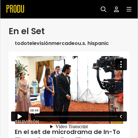
En el Set
todo
televisión
mercadeo
u.s. hispanic
TELEVISIÓN
En el set de microdrama de In-To