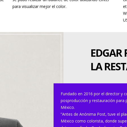
para visualizar mejor el color.
et
W
U
EDGAR F
LA RES
Fundado en 2016 por el director y c
posproducción y restauración para p
México.
“Antes de Anónima Post, tuve el pl
México como colorista, donde superv