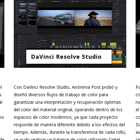
DaVinci Resolve Studio
l
Con DaVinci Resolve Studio, Anónima Post probó y
Pa
s
diseñó diversos flujos de trabajo de color para
co
al
garantizar una interpretación y recuperación óptimas
na
del color del material original, operando dentro de los
el
omo
espacios de color modernos, ya que cada proyecto
co
responde de manera diferente debido a los efectos del
Da
tiempo. Además, durante la transferencia de cada rollo,
av
 de
se pudo realizar un balance de color utilizando Cintel
ci