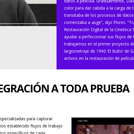
datos a película. Gradualmente, DaV
color para dar cabida a la carga de 
transitaba de los procesos de datos 
comenzaba a auge”, dijo Flores. “Tr
Restauración Digital de la Cineteca
ayudar a perfeccionar sus flujos de 
trabajamos en el primer proyecto d
largometraje de 1990 ‘El Bulto’ de
activos en la restauración de películ
NTEGRACIÓN A TODA PRUEBA
specializadas para capturar
mos establecido flujos de trabajo
tos específicos de cada