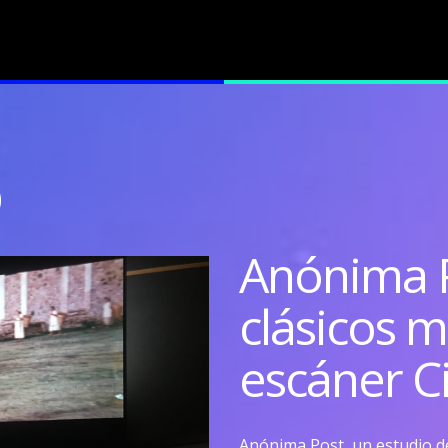
O
Anónima P
clásicos m
escáner Ci
Anónima Post, un estudio de