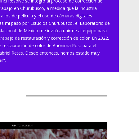
inci Resolve se integró al proceso de corrección de
trabajo en Churubusco, a medida que la industria
a los de película y el uso de cámaras digitales
as mi paso por Estudios Churubusco, el Laboratorio de
 Nacional de México me invitó a unirme al equipo para
trabajo de restauración y corrección de color. En 2022,
e restauración de color de Anónima Post para el
 Gabriel Retes. Desde entonces, hemos estado muy
as”.