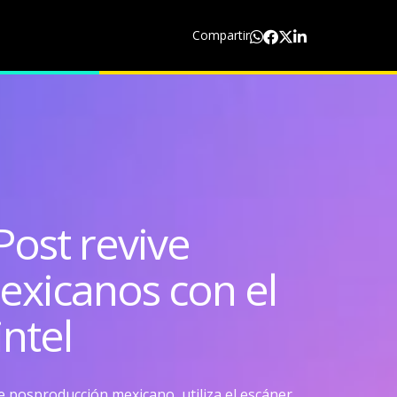
Compartir
ost revive
exicanos con el
ntel
 posproducción mexicano, utiliza el escáner