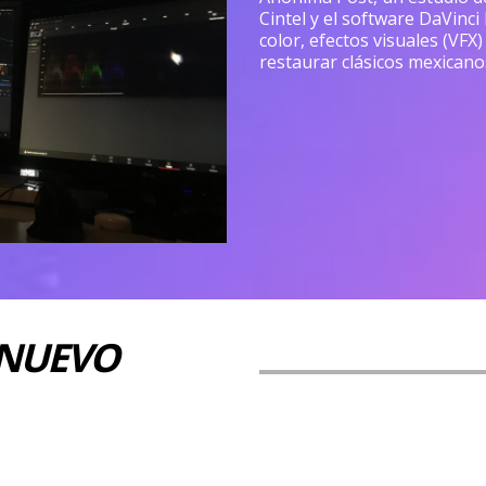
Cintel y el software DaVinci
color, efectos visuales (VFX
restaurar clásicos mexicano
NUEVO