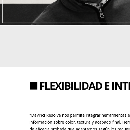
FLEXIBILIDAD E I
“DaVinci Resolve nos permite integrar herramientas e
información sobre color, textura y acabado final. He
de eficacia probada que adaptamos según los requisi