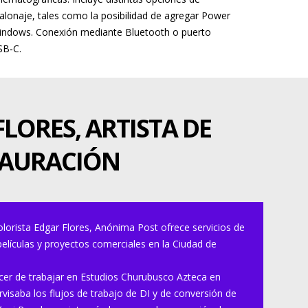
alonaje, tales como la posibilidad de agregar Power
indows. Conexión mediante Bluetooth o puerto
SB‑C.
LORES, ARTISTA DE
TAURACIÓN
olorista Edgar Flores, Anónima Post ofrece servicios de
elículas y proyectos comerciales en la Ciudad de
acer de trabajar en Estudios Churubusco Azteca en
isaba los flujos de trabajo de DI y de conversión de