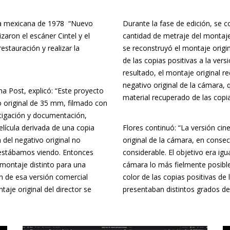
ula mexicana de 1978 “Nuevo
Durante la fase de edición, se 
izaron el escáner Cintel y el
cantidad de metraje del montaje 
estauración y realizar la
se reconstruyó el montaje origin
de las copias positivas a la ve
resultado, el montaje original
negativo original de la cámara, 
ma Post, explicó: “Este proyecto
material recuperado de las copi
ivo original de 35 mm, filmado con
stigación y documentación,
elícula derivada de una copia
Flores continuó: “La versión cin
del negativo original no
original de la cámara, en consec
 estábamos viendo. Entonces
considerable. El objetivo era igu
 montaje distinto para una
cámara lo más fielmente posible 
n de esa versión comercial
color de las copias positivas de 
taje original del director se
presentaban distintos grados de 