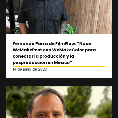
Fernando Parra de FilmFlow: “Nace
WeMakePost con WeMakeColor para
conectar la producción y la
posproducción en México”
14 de junio de 2026