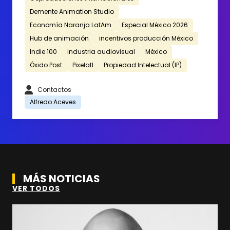
Demente Animation Studio
Economía Naranja LatAm
Especial México 2026
Hub de animación
incentivos producción México
Indie 100
industria audiovisual
México
Óxido Post
Pixelatl
Propiedad Intelectual (IP)
Contactos
Alfredo Aceves
MÁS NOTICIAS
VER TODOS