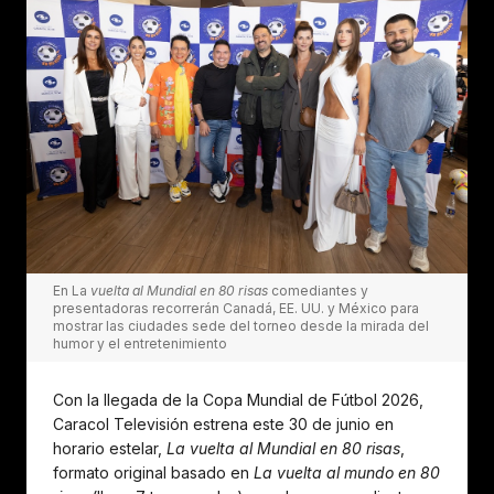
En La
vuelta al Mundial en 80 risas
comediantes y
presentadoras recorrerán Canadá, EE. UU. y México para
mostrar las ciudades sede del torneo desde la mirada del
humor y el entretenimiento
Con la llegada de la Copa Mundial de Fútbol 2026,
Caracol Televisión estrena este 30 de junio en
horario estelar,
La vuelta al Mundial en 80 risas
,
formato original basado en
La vuelta al mundo en 80