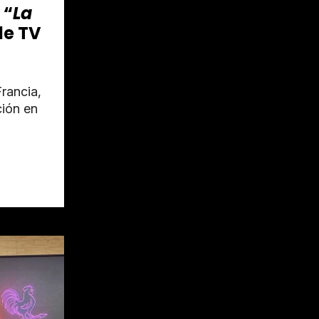
 “
La
de TV
rancia,
ión en