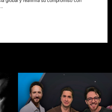
ncia global y reafirma su compromiso con
,…