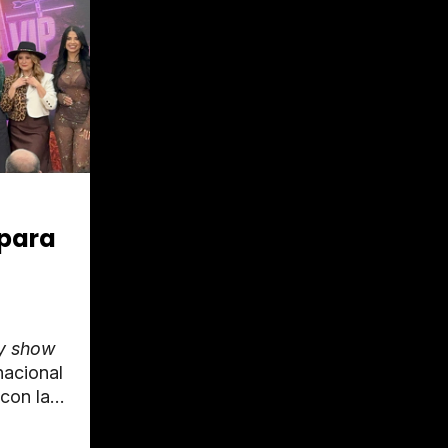
 para
ty show
nacional
con la