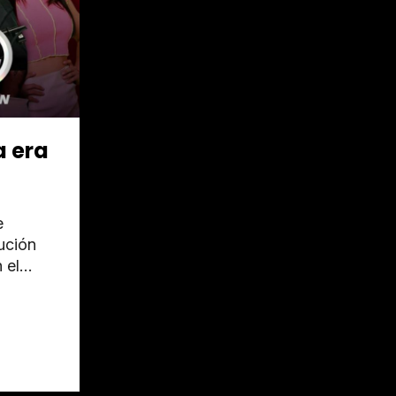
a era
e
ución
 el