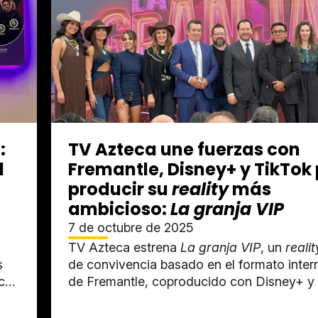
:
TV Azteca une fuerzas con
l
Fremantle, Disney+ y TikTok
producir su
reality
más
ambicioso:
La granja VIP
7 de octubre de 2025
TV Azteca estrena
La granja VIP
, un
reali
s
de convivencia basado en el formato inter
acó
de Fremantle, coproducido con Disney+ y 
participación de TikTok...