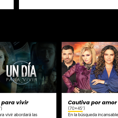
 para vivir
Cautiva por amor
')
(70x45')
ra vivir abordará las
En la búsqueda incansable