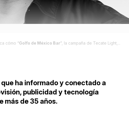
ica cómo “
Golfo de México Bar
”, la campaña de Tecate Light,...
 que ha informado y conectado a
levisión, publicidad y tecnología
e más de 35 años.