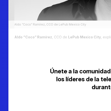
Aldo “Coco” Ramírez, CCO de LePub Mexico City
Aldo “Coco” Ramírez
, CCO de
LePub Mexico City
, expl
Únete a la comunidad
los líderes de la te
durant