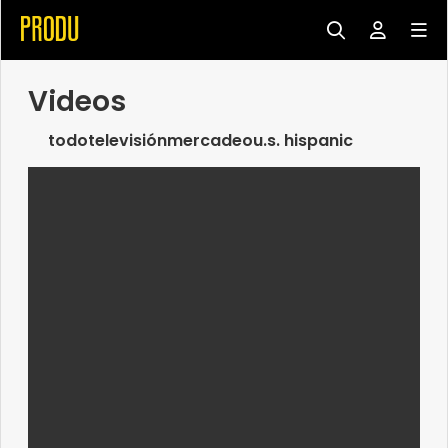
Videos
todo
televisión
mercadeo
u.s. hispanic