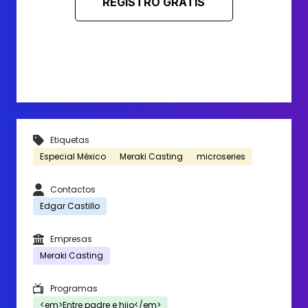
REGISTRO GRATIS
Etiquetas
Especial México
Meraki Casting
microseries
Contactos
Edgar Castillo
Empresas
Meraki Casting
Programas
<em>Entre padre e hijo</em>