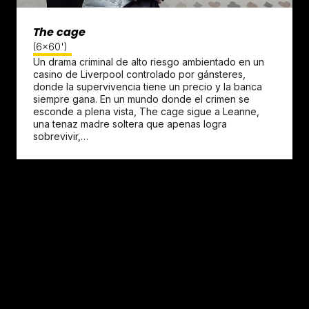
The cage
(6x60')
Un drama criminal de alto riesgo ambientado en un
casino de Liverpool controlado por gánsteres,
donde la supervivencia tiene un precio y la banca
siempre gana. En un mundo donde el crimen se
esconde a plena vista, The cage sigue a Leanne,
una tenaz madre soltera que apenas logra
sobrevivir,…