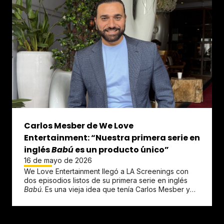
Carlos Mesber de We Love
Entertainment: “Nuestra primera serie en
inglés
Babú
es un producto único”
16 de mayo de 2026
We Love Entertainment llegó a LA Screenings con
dos episodios listos de su primera serie en inglés
Babú
. Es una vieja idea que tenía Carlos Mesber y
que ahora se ha...