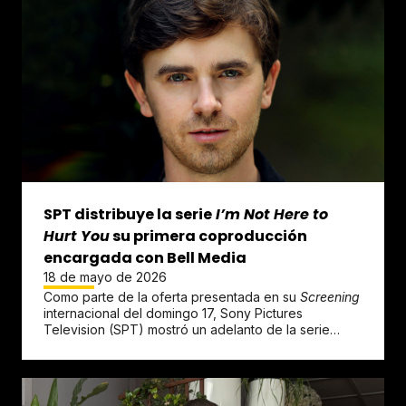
SPT distribuye la serie
I’m Not Here to
Hurt You
su primera coproducción
encargada con Bell Media
18 de mayo de 2026
Como parte de la oferta presentada en su
Screening
internacional del domingo 17, Sony Pictures
Television (SPT) mostró un adelanto de la serie
dramática
I’m Not Here to...