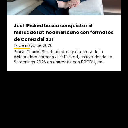
Just IPicked busca conquistar el
mercado latinoamericano con formatos
de Corea del Sur
17 de mayo de 2026
Praise ChanMi Shin fundadora y directora de la
distribuidora coreana Just IPicked, estuvo desde LA
Screenings 2026 en entrevista con PRODU, en
donde anunció una nueva...