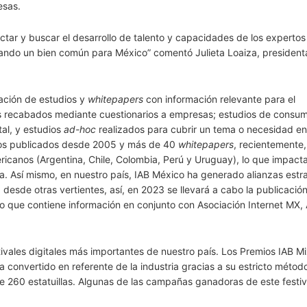
esas.
ar y buscar el desarrollo de talento y capacidades de los expertos 
ando un bien común para México” comentó Julieta Loaiza, president
tación de estudios y
whitepapers
con información relevante para el
os recabados mediante cuestionarios a empresas; estudios de consu
tal, y estudios
ad-hoc
realizados para cubrir un tema o necesidad en
udios publicados desde 2005 y más de 40
whitepapers
, recientemente
ricanos (Argentina, Chile, Colombia, Perú y Uruguay), lo que impact
a. Así mismo, en nuestro país, IAB México ha generado alianzas estr
desde otras vertientes, así, en 2023 se llevará a cabo la publicación
to que contiene información en conjunto con Asociación Internet MX, 
ivales digitales más importantes de nuestro país. Los Premios IAB M
 convertido en referente de la industria gracias a su estricto métod
de 260 estatuillas. Algunas de las campañas ganadoras de este festiv