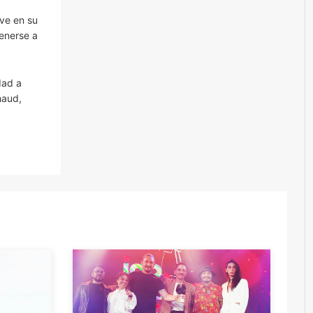
ve en su
tenerse a
dad a
haud,