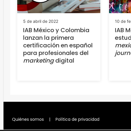
5 de abril de 2022
10 de f
IAB México y Colombia
IAB M
lanzan la primera
estu
certificación en español
mexi
para profesionales del
jour
marketing
digital
Quiénes somos
|
Política de privacidad