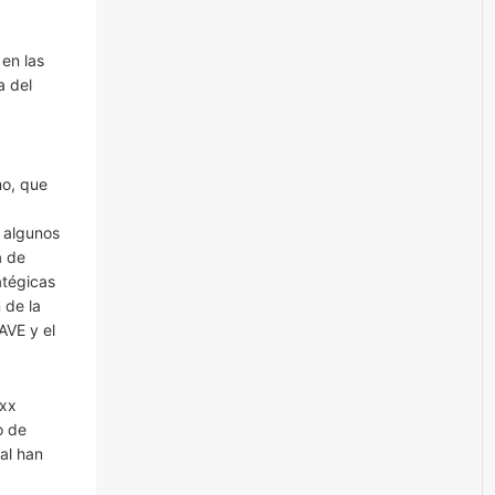
en las
a del
mo, que
, algunos
a de
atégicas
 de la
AVE y el
ixx
o de
al han