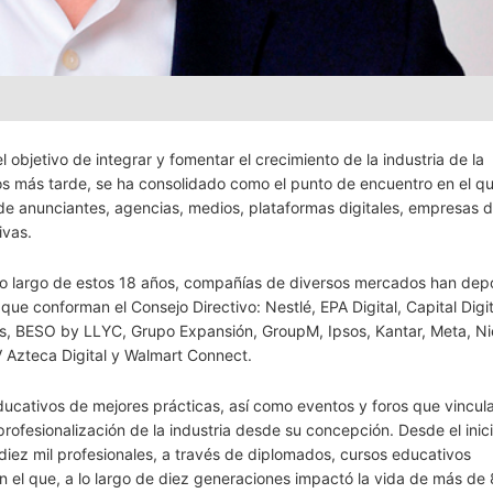
 objetivo de integrar y fomentar el crecimiento de la industria de la
os más tarde, se ha consolidado como el punto de encuentro en el qu
n de anunciantes, agencias, medios, plataformas digitales, empresas 
ivas.
lo largo de estos 18 años, compañías de diversos mercados han dep
ue conforman el Consejo Directivo: Nestlé, EPA Digital, Capital Digita
, BESO by LLYC, Grupo Expansión, GroupM, Ipsos, Kantar, Meta, Ni
V Azteca Digital y Walmart Connect.
educativos de mejores prácticas, así como eventos y foros que vincul
 profesionalización de la industria desde su concepción. Desde el inic
iez mil profesionales, a través de diplomados, cursos educativos
n el que, a lo largo de diez generaciones impactó la vida de más de