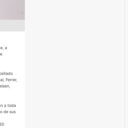
e, a
de
ositado
l, Ferrer,
elsen,
an a toda
io de sus
 80