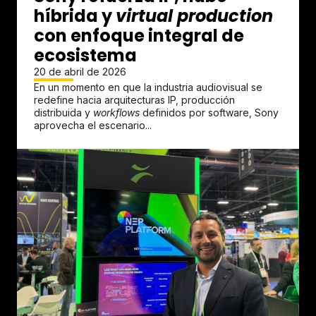
híbrida y
virtual production
con enfoque integral de
ecosistema
20 de abril de 2026
En un momento en que la industria audiovisual se
redefine hacia arquitecturas IP, producción
distribuida y
workflows
definidos por software, Sony
aprovecha el escenario...