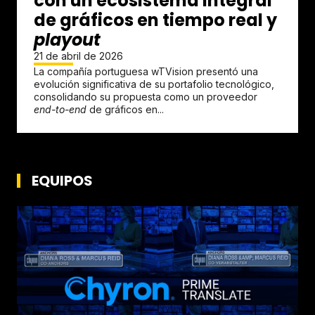
con un ecosistema integral
de gráficos en tiempo real y
playout
21 de abril de 2026
La compañía portuguesa wTVision presentó una
evolución significativa de su portafolio tecnológico,
consolidando su propuesta como un proveedor
end-to-end
de gráficos en...
EQUIPOS