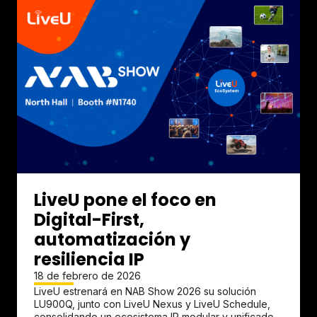
LiveU pone el foco en
Digital-First,
automatización y
resiliencia IP
18 de febrero de 2026
LiveU estrenará en NAB Show 2026 su solución
LU900Q, junto con LiveU Nexus y LiveU Schedule,
consolidando un ecosistema IP modular y unificado