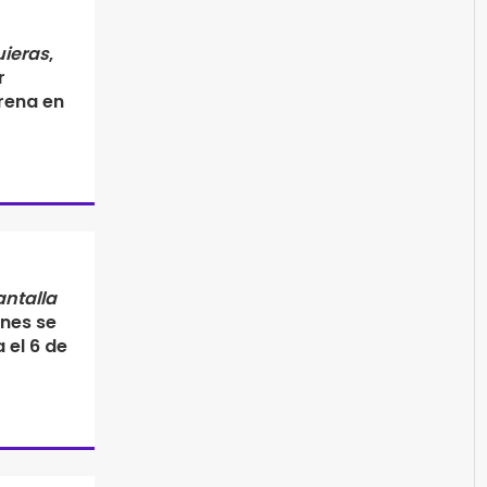
uieras
,
r
rena en
ntalla
nes se
 el 6 de