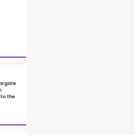
argate
n
 to the