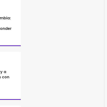
mbia:
ponder
 y a
s con