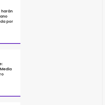
C harán
iano
ada por
e:
 Media
ro