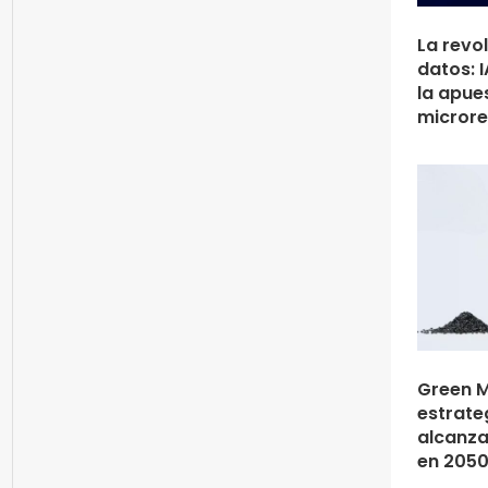
La revo
datos: I
la apue
microre
Green 
estrate
alcanza
en 205