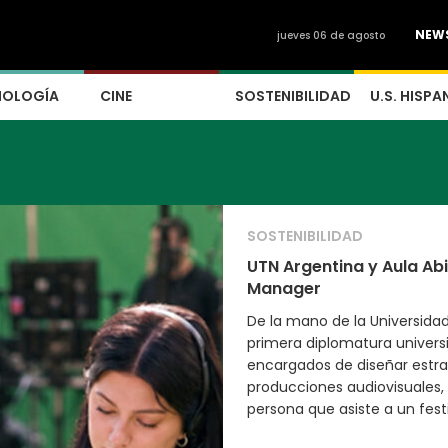
NEW
jueves 06 de agosto
NOLOGÍA
CINE
SOSTENIBILIDAD
U.S. HISPA
SOSTENIBILIDAD
UTN Argentina y Aula Ab
Manager
De la mano de la Universidad
primera diplomatura univers
encargados de diseñar estra
producciones audiovisuales, 
persona que asiste a un fest