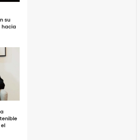
n su
 hacia
la
tenible
 el