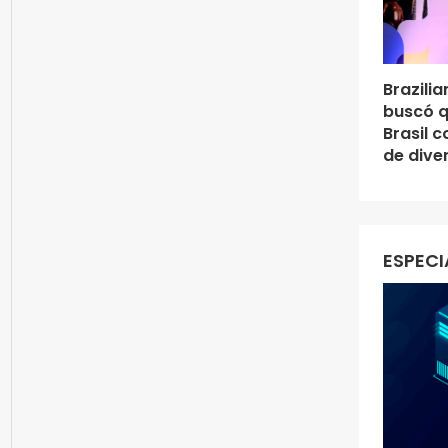
Brazili
buscó q
Brasil 
de dive
ESPECI