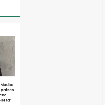
 Media:
 países
iene
ierta”