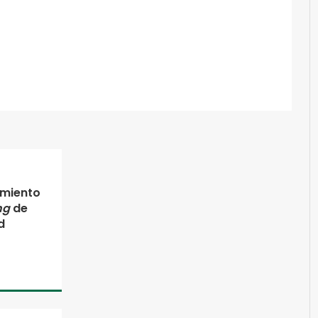
amiento
ng
de
d