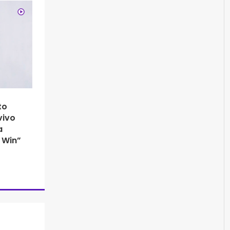
to
 vivo
a
 Win”