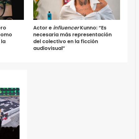
ero
Actor e
influencer
Kunno: “Es
 como
necesaria más representación
 la
del colectivo en la ficción
audiovisual”