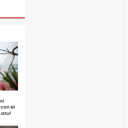
su
con el
 azul