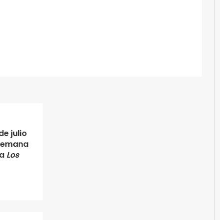
e julio
 semana
la
Los