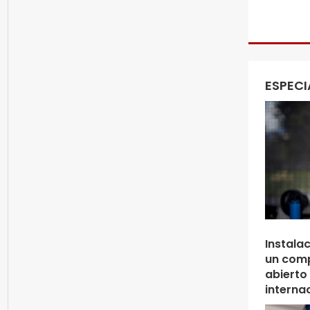
ESPECI
Instala
un comp
abierto 
interna