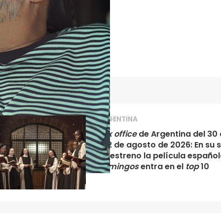
ARGENTINA
Box office
de Argentina del 30 d
al 2 de agosto de 2026: En su
de estreno la película españo
domingos
entra en el
top
10