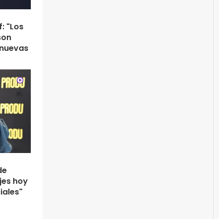
: "Los
son
 nuevas
de
jes hoy
iales"