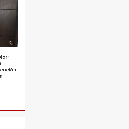
lor:
n
ocación
s