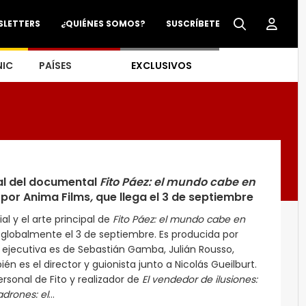
SLETTERS
¿QUIÉNES SOMOS?
SUSCRÍBETE
NIC
PAÍSES
EXCLUSIVOS
cial del documental
Fito Páez: el mundo cabe en
por Anima Films
,
que llega el 3 de septiembre
cial y el arte principal de
Fito Páez: el mundo cabe en
 globalmente el 3 de septiembre. Es producida por
 ejecutiva es de Sebastián Gamba, Julián Rousso,
én es el director y guionista junto a Nicolás Gueilburt.
rsonal de Fito y realizador de
El vendedor de ilusiones:
adrones: el
...