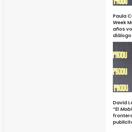
Paula C
Week Mé
años vo
diálogo
David L
“El
Mobi
frontera
publicit