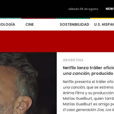
NEW
sábado 08 de agosto
NOLOGÍA
CINE
SOSTENIBILIDAD
U.S. HISPA
ARGENTINA
Netflix lanza tráiler ofi
una canción,
producido 
Netflix presenta el tráiler ofi
una canción
, que se estrena
Anima Films y su producción
Matías Gueilburt, quien tambi
Matías Gueilburt es amigo pe
El caso generación Zoe
,
Los l