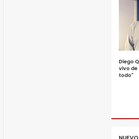
Diego Q
vivo de
todo"
NUEVO 