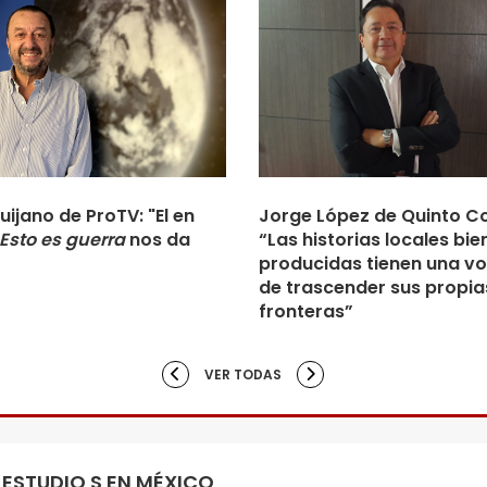
uijano de ProTV: "El en
Jorge López de Quinto Co
Esto es guerra
nos da
“Las historias locales bie
producidas tienen una v
de trascender sus propia
fronteras”
VER TODAS
ESTUDIO S EN MÉXICO