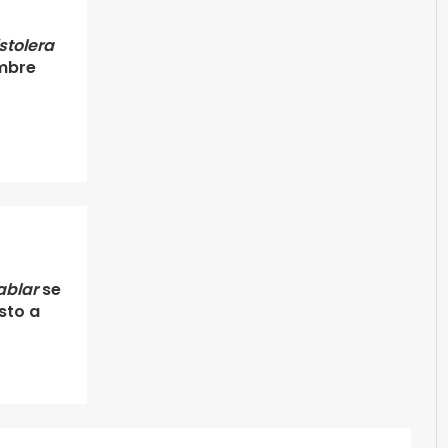
istolera
embre
ablar
se
sto a