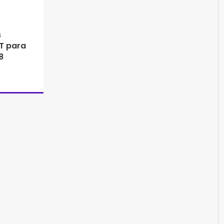
s
BT para
8