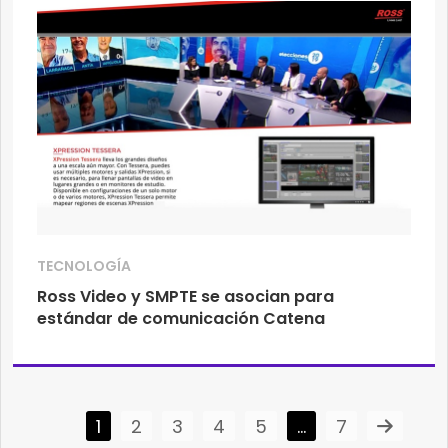
TECNOLOGÍA
Ross Video y SMPTE se asocian para
estándar de comunicación Catena
1
2
3
4
5
…
7