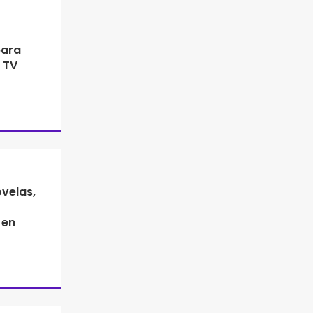
para
 TV
ovelas,
 en