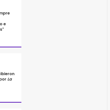
empre
o e
s"
ibieron
 por
La