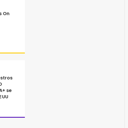
s On
estros
O
A+ se
E UU