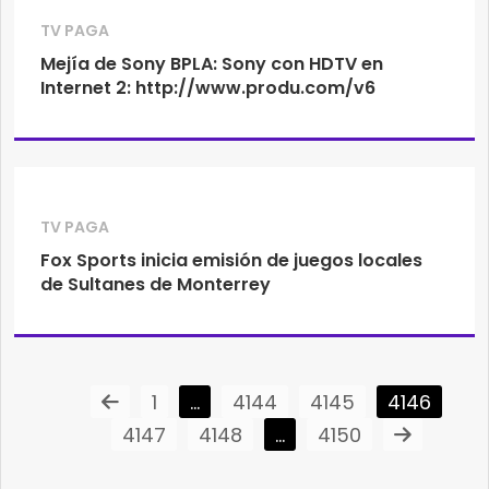
TV PAGA
Mejía de Sony BPLA: Sony con HDTV en
Internet 2: http://www.produ.com/v6
TV PAGA
Fox Sports inicia emisión de juegos locales
de Sultanes de Monterrey
1
…
4144
4145
4146
4147
4148
…
4150