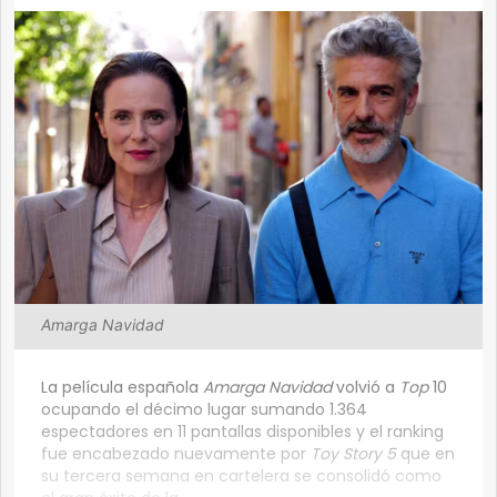
Amarga Navidad
La película española
Amarga Navidad
volvió a
Top
10
ocupando el décimo lugar sumando 1.364
espectadores en 11 pantallas disponibles y el ranking
fue encabezado nuevamente por
Toy Story 5
que en
su tercera semana en cartelera se consolidó como