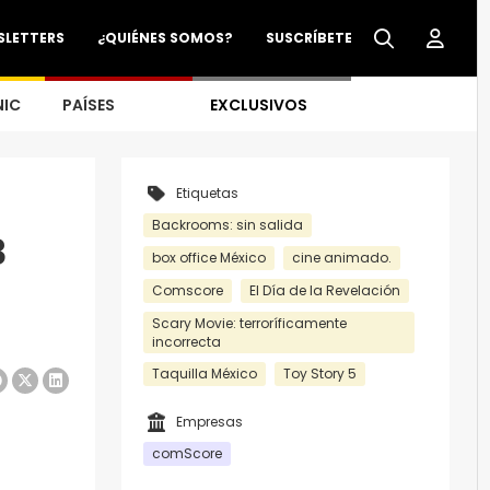
SLETTERS
¿QUIÉNES SOMOS?
SUSCRÍBETE
NIC
PAÍSES
EXCLUSIVOS
Etiquetas
Backrooms: sin salida
3
box office México
cine animado.
Comscore
El Día de la Revelación
Scary Movie: terroríficamente
incorrecta
Taquilla México
Toy Story 5
Empresas
comScore