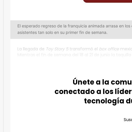
El esperado regreso de la franquicia animada arrasa en los 
asistentes tan solo en su primer fin de semana.
La llegada de
Toy Story 5
transformó el
box office
mexic
Mientras el fin de semana del 18 al 21 de junio la taquill
Únete a la com
conectado a los líder
tecnología d
Susc