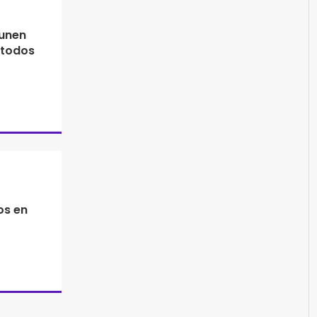
 unen
 todos
os en