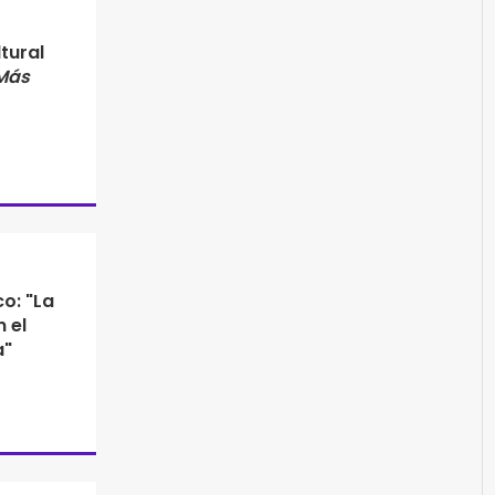
tural
Más
co: "La
 el
a"