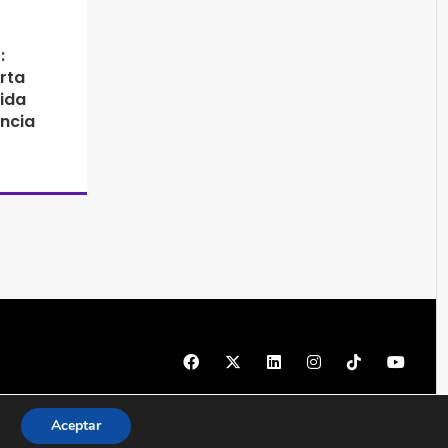
:
rta
ida
encia
© 1997 - 2026 PRODU - Todos los derechos reservados
Aceptar