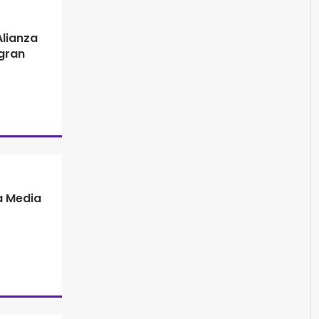
Alianza
 gran
 Media