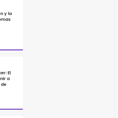
n y la
temas
r: El
nir a
 de