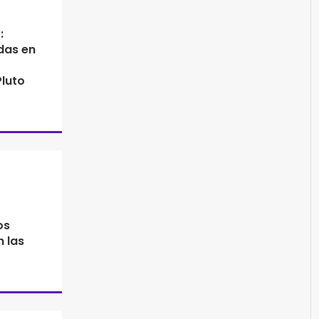
:
das en
Pluto
os
n las