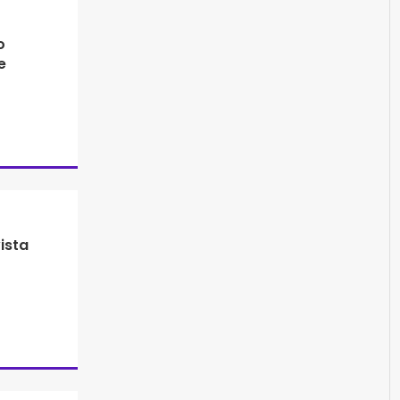
o
e
ista