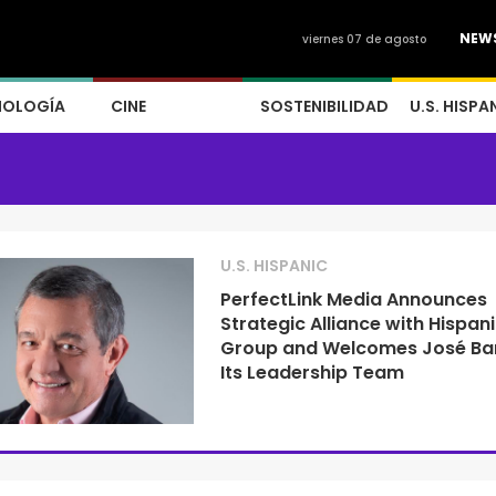
NEW
viernes 07 de agosto
NOLOGÍA
CINE
SOSTENIBILIDAD
U.S. HISPA
U.S. HISPANIC
PerfectLink Media Announces
Strategic Alliance with Hispan
Group and Welcomes José Ba
Its Leadership Team