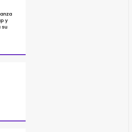
ianza
up y
 su