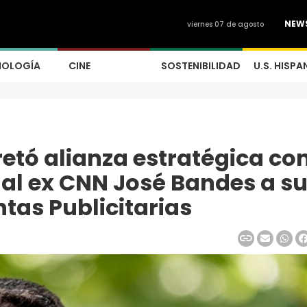
NEW
viernes 07 de agosto
NOLOGÍA
CINE
SOSTENIBILIDAD
U.S. HISPA
etó alianza estratégica co
al ex CNN José Bandes a s
ntas Publicitarias