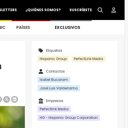
SLETTERS
¿QUIÉNES SOMOS?
SUSCRÍBETE
NIC
PAÍSES
EXCLUSIVOS
Etiquetas
Hispanic Group
PerfectLink Media
n
Contactos
u
Isabel Bucaram
José Luis Valderrama
Empresas
Perfectlink Media
HG - Hispanic Group Corporation