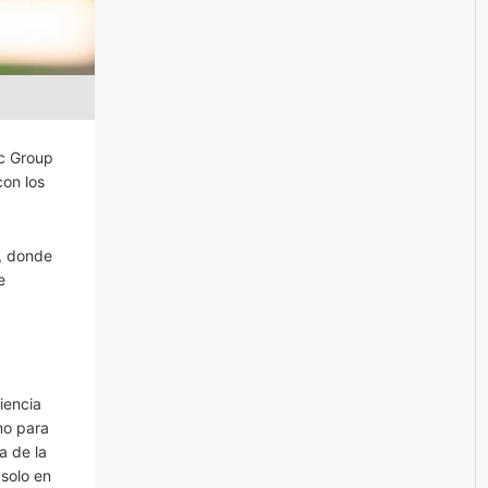
ic Group
con los
s, donde
e
iencia
mo para
a de la
solo en