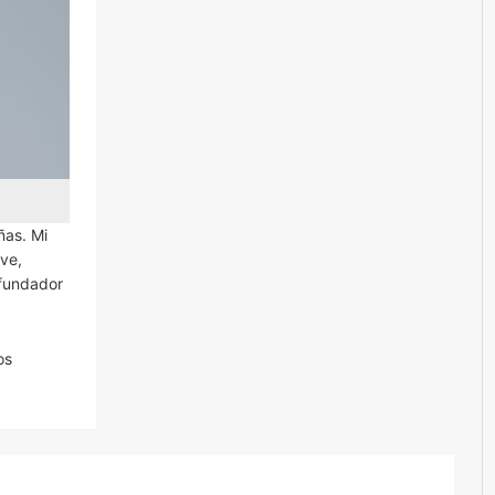
ñas. Mi
ve,
ofundador
os