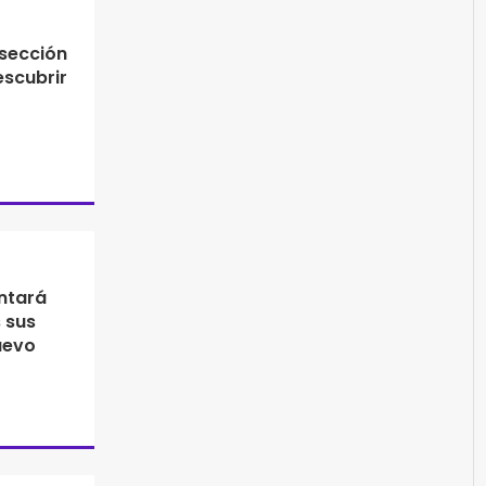
 sección
escubrir
entará
 sus
uevo