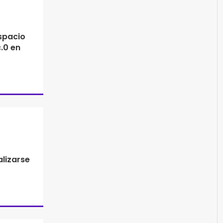
spacio
.0 en
lizarse