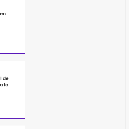
 en
l de
a la
"