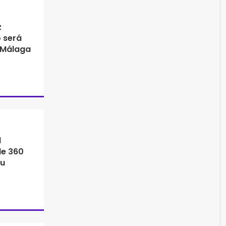
z
 será
e Málaga
l
de 360
su