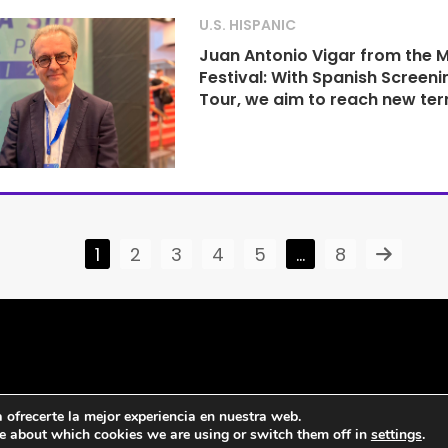
U.S. HISPANIC
Juan Antonio Vigar from the 
Festival: With Spanish Screeni
Tour, we aim to reach new terr
1
2
3
4
5
…
8
ofrecerte la mejor experiencia en nuestra web.
e about which cookies we are using or switch them off in
settings
.