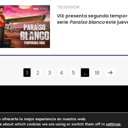
TELEVISIÓN
ViX presenta segunda tempo
serie
Paraíso blanco
este juev
1
2
3
4
5
…
18
ofrecerte la mejor experiencia en nuestra web.
e about which cookies we are using or switch them off in
settings
.