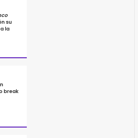
nco
ón su
a la
On
to break