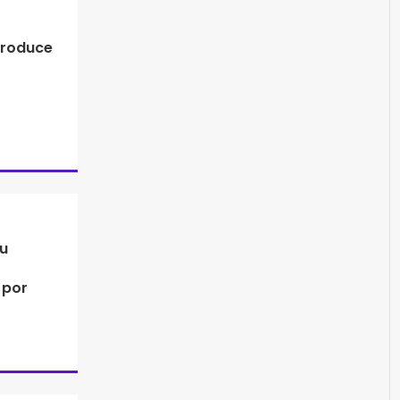
produce
su
 por