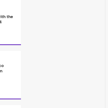
ith the
4
co
en