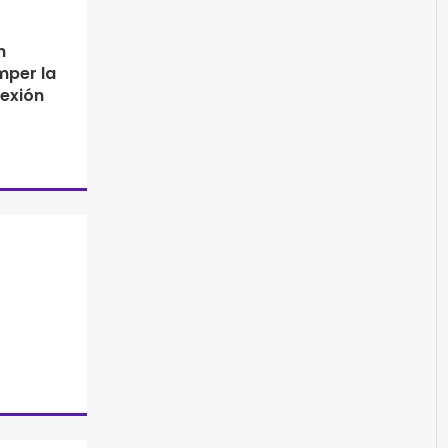
n
mper la
nexión