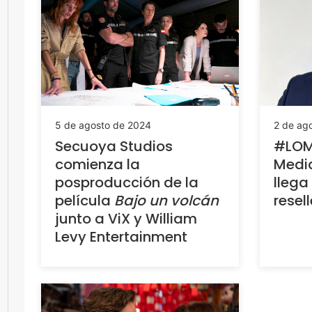
5 de agosto de 2024
2 de ag
Secuoya Studios
#LOM
comienza la
Medi
posproducción de la
lleg
película
Bajo un volcán
resell
junto a ViX y William
Levy Entertainment