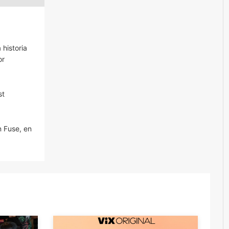
 historia
or
st
n Fuse, en