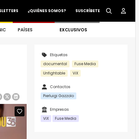
SLETTERS
¿QUIÉNES SOMOS?
SUSCRÍBETE
NIC
PAÍSES
EXCLUSIVOS
Etiquetas
documental
Fuse Media
Unfightable
ViX
Contactos
Pierluigi Gazzolo
Empresas
ViX
Fuse Media