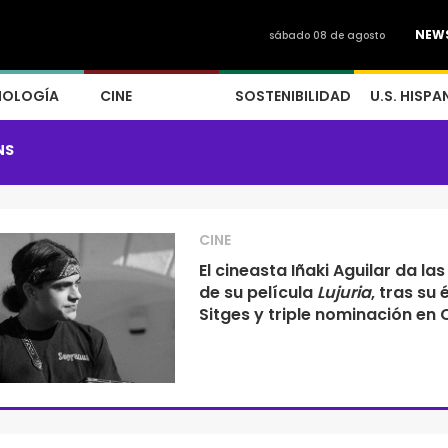
NEW
sábado 08 de agosto
NOLOGÍA
CINE
SOSTENIBILIDAD
U.S. HISPA
NS
CINE
El cineasta Iñaki Aguilar da las
de su película
Lujuria
, tras su 
Sitges y triple nominación en