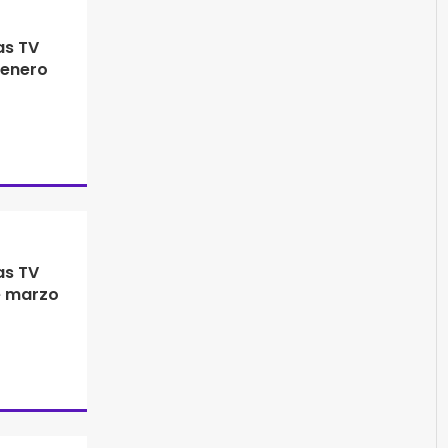
as TV
 enero
as TV
e marzo