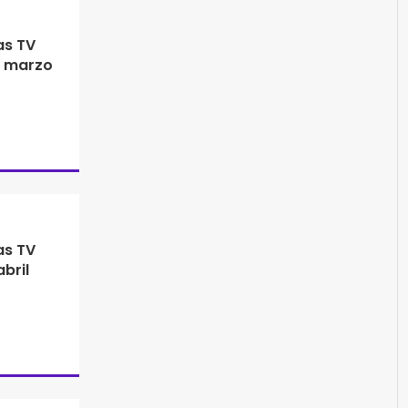
as TV
e marzo
as TV
bril