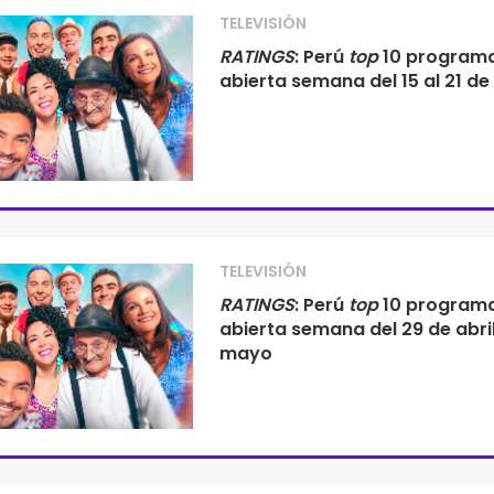
TELEVISIÓN
RATINGS
: Perú
top
10 program
abierta semana del 15 al 21 de 
TELEVISIÓN
RATINGS
: Perú
top
10 program
abierta semana del 29 de abril
mayo