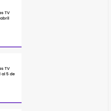
as TV
abril
as TV
 al 5 de