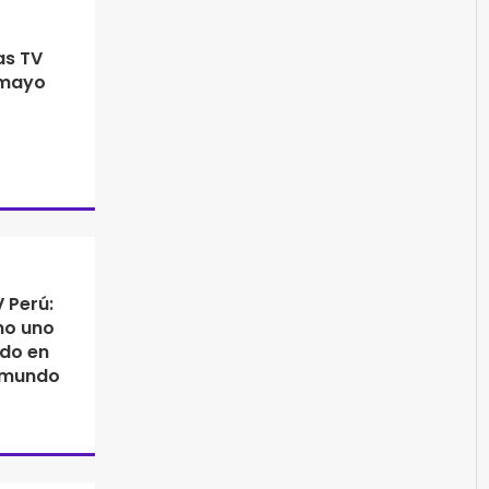
as TV
 mayo
 Perú:
mo uno
ido en
 mundo