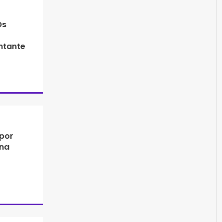
Os
ntante
 por
na