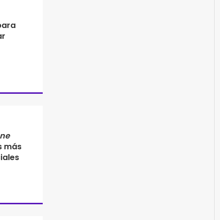
para
ar
one
s más
iales