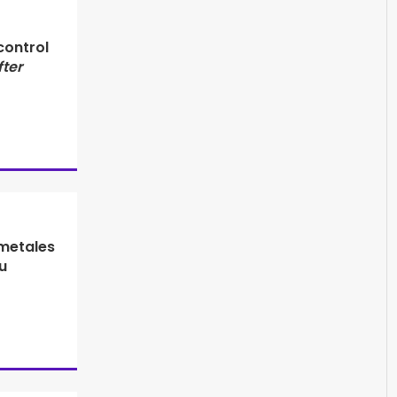
control
fter
 metales
u