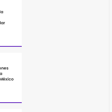
la
lar
ones
a
 México