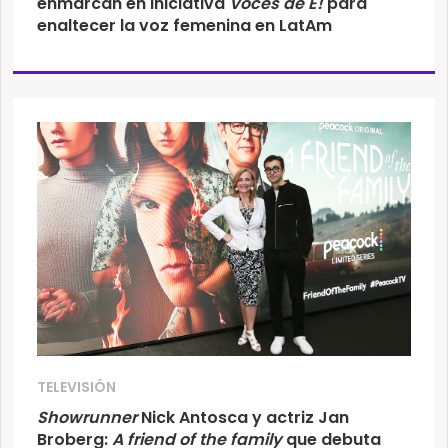
enmarcan en iniciativa
Voces de E!
para
enaltecer la voz femenina en LatAm
TELEVISIÓN
Showrunner
Nick Antosca y actriz Jan
Broberg:
A friend of the family
que debuta