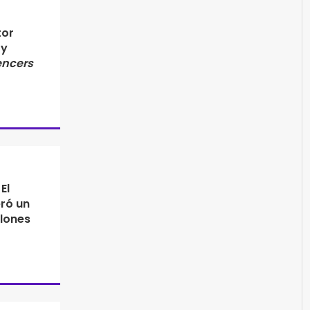
tor
 y
encers
El
ró un
llones