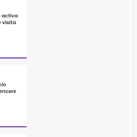
a activa
 visita
cio
uencers