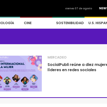
NEW
viernes 07 de agosto
NOLOGÍA
CINE
SOSTENIBILIDAD
U.S. HISPA
MERCADEO
SocialPubli reúne a diez mujer
líderes en redes sociales