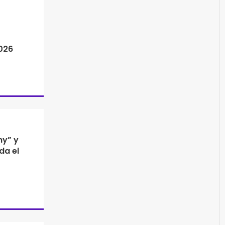
026
ny” y
da el