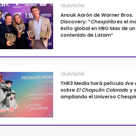
TELEVISIÓN
Anouk Aarón de Warner Bros.
Discovery: “
Chespirito
es el m
éxito global en HBO Max de un
contenido de Latam”
TELEVISIÓN
THR3 Media hará película
live
sobre
El Chapulín Colorad
o y 
ampliando el Universo Chespir