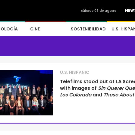
NEW
sábado 08 de agosto
NOLOGÍA
CINE
SOSTENIBILIDAD
U.S. HISPA
U.S. HISPANIC
Telefilms stood out at LA Scre
with images of
Sin Querer Que
Los Colorado
and
Those About 