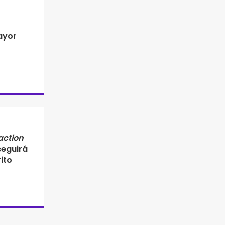
ayor
 action
seguirá
ito