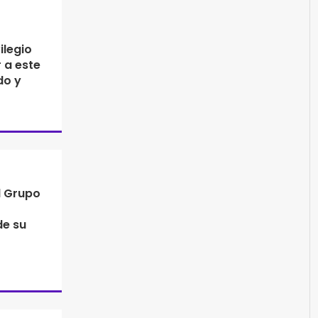
ilegio
 a este
do y
l Grupo
de su