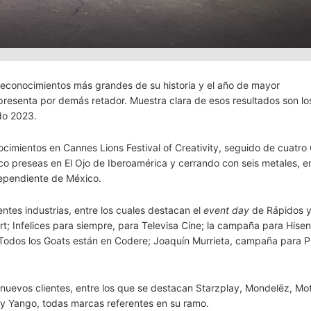
 reconocimientos más grandes de su historia y el año de mayor
e presenta por demás retador. Muestra clara de esos resultados son l
do 2023.
imientos en Cannes Lions Festival of Creativity, seguido de cuatro 
o preseas en El Ojo de Iberoamérica y cerrando con seis metales, e
dependiente de México.
ntes industrias, entre los cuales destacan el
event day
de Rápidos y
t; Infelices para siempre, para Televisa Cine; la campaña para Hisen
Todos los Goats están en Codere; Joaquín Murrieta, campaña para P
 nuevos clientes, entre los que se destacan Starzplay, Mondelēz, Mo
on y Yango, todas marcas referentes en su ramo.