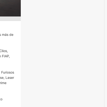
os más de
Clios,
n FIAP,
 Furiosos
se, Laser
rime
to