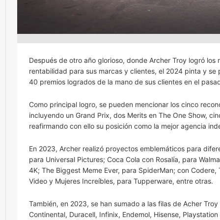
Después de otro año glorioso, donde Archer Troy logró los
rentabilidad para sus marcas y clientes, el 2024 pinta y s
40 premios logrados de la mano de sus clientes en el pasa
Como principal logro, se pueden mencionar los cinco reconoc
incluyendo un Grand Prix, dos Merits en The One Show, cinc
reafirmando con ello su posición como la mejor agencia in
En 2023, Archer realizó proyectos emblemáticos para difere
para Universal Pictures; Coca Cola con Rosalía, para Walmar
4K; The Biggest Meme Ever, para SpiderMan; con Codere, 
Video y Mujeres Increíbles, para Tupperware, entre otras.
También, en 2023, se han sumado a las filas de Acher Troy
Continental, Duracell, Infinix, Endemol, Hisense, Playstati