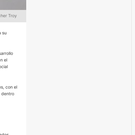
cher Troy
a su
arrollo
n el
cial
s, con el
s dentro
rados